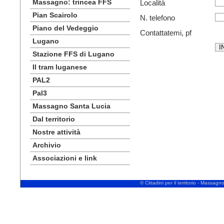
Massagno: trincea FFS
Località
Pian Scairolo
N. telefono
Piano del Vedeggio
Contattatemi, pf
Lugano
Stazione FFS di Lugano
Il tram luganese
PAL2
Pal3
Massagno Santa Lucia
Dal territorio
Nostre attività
Archivio
Associazioni e link
© Cittadini per il territorio - Massa