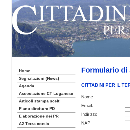
Formulario di
Home
Segnalazioni (News)
CITTADINI PER IL TE
Agenda
Associazione CT Luganese
Nome
Articoli stampa scelti
Email:
Piano direttore PD
Indirizzo
Elaborazione dei PR
NAP
A2 Terza corsia