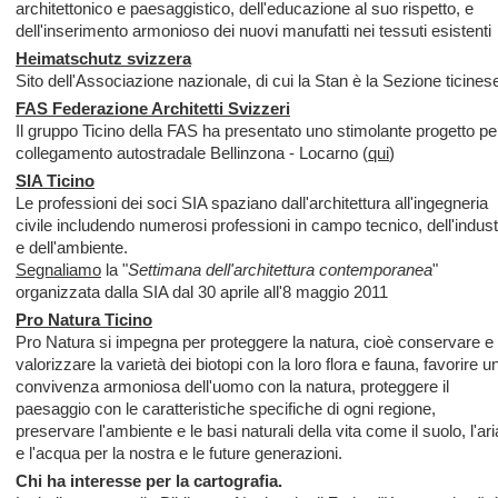
architettonico e paesaggistico, dell'educazione al suo rispetto, e
dell'inserimento armonioso dei nuovi manufatti nei tessuti esistenti
Heimatschutz svizzera
Sito dell'Associazione nazionale, di cui la Stan è la Sezione ticines
FAS Federazione Architetti Svizzeri
Il gruppo Ticino della FAS ha presentato uno stimolante progetto per
collegamento autostradale Bellinzona - Locarno (
qui
)
SIA Ticino
Le professioni dei soci SIA spaziano dall'architettura all'ingegneria
civile includendo numerosi professioni in campo tecnico, dell'indust
e dell'ambiente.
Segnaliamo
la "
Settimana dell'architettura contemporanea
"
organizzata dalla SIA dal 30 aprile all'8 maggio 2011
Pro Natura Ticino
Pro Natura si impegna per proteggere la natura, cioè conservare e
valorizzare la varietà dei biotopi con la loro flora e fauna, favorire u
convivenza armoniosa dell'uomo con la natura, proteggere il
paesaggio con le caratteristiche specifiche di ogni regione,
preservare l'ambiente e le basi naturali della vita come il suolo, l'ari
e l'acqua per la nostra e le future generazioni.
Chi ha interesse per la cartografia.