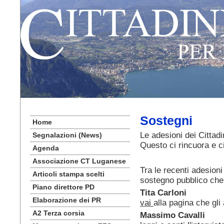
Sostegni
Home
Le adesioni dei Cittad
Segnalazioni (News)
Questo ci rincuora e c
Agenda
Associazione CT Luganese
Tra le recenti adesion
Articoli stampa scelti
sostegno pubblico che
Piano direttore PD
Tita Carloni
Elaborazione dei PR
vai
alla pagina che gl
A2 Terza corsia
Massimo Cavalli