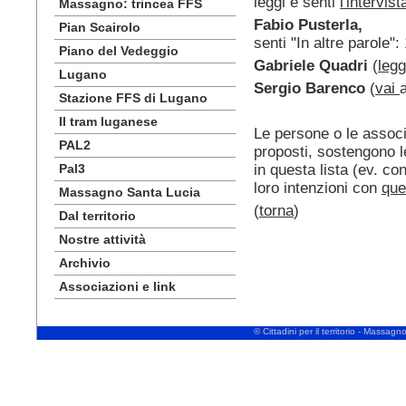
leggi e senti
l'intervis
Massagno: trincea FFS
Fabio Pusterla,
Pian Scairolo
senti "In altre parole"
Piano del Vedeggio
Gabriele Quadri
(
leg
Lugano
Sergio Barenco
(
vai
a
Stazione FFS di Lugano
Il tram luganese
Le persone o le associ
PAL2
proposti, sostengono l
Pal3
in questa lista (ev. co
loro intenzioni con
que
Massagno Santa Lucia
(
torna
)
Dal territorio
Nostre attività
Archivio
Associazioni e link
© Cittadini per il territorio - Massa